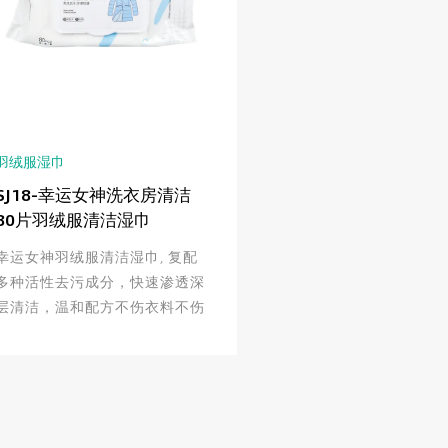
羽绒服湿巾
SJ18-幸运女神洗衣房清洁
80片羽绒服清洁湿巾
幸运女神羽绒服清洁湿巾, 复配
多种活性去污成分，快速渗透深
层清洁，温和配方不伤衣料不伤
手，能迅速去除衣服表面油渍、
灰尘、污渍等。冬季衣物厚重，
清洗麻烦。使用羽绒服清洁湿
巾, 免洗去污，方便快捷。本公
司...