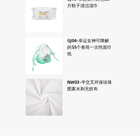
片鞋子清洁湿巾
GJ04-幸运女神可降解
的55个卷筒一次性面巾
纸
NW03-半交叉环保珍珠
图案水刺无纺布