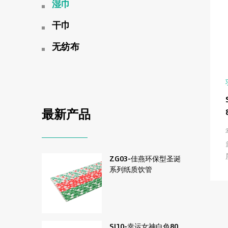
湿巾
干巾
无纺布
最新产品
ZG03-佳燕环保型圣诞
系列纸质饮管
SJ10-幸运女神白色80